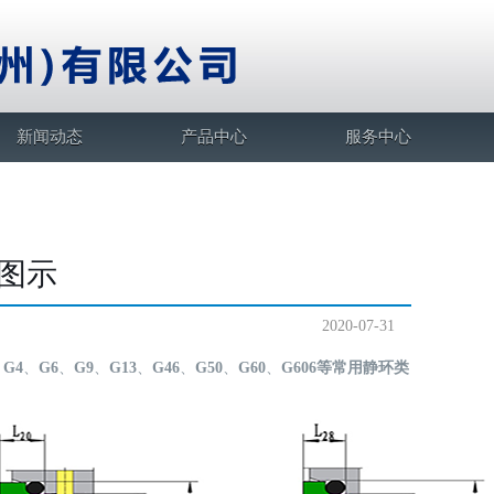
新闻动态
产品中心
服务中心
图示
2020-07-31
：
G4
、
G6
、
G9
、
G13
、
G46
、
G50
、
G60
、
G606等常用静环类