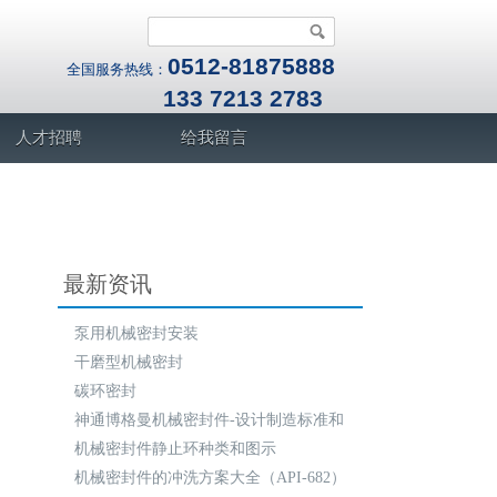
0512-81875888
全国服务热线：
133 7213 2783
人才招聘
给我留言
最新资讯
泵用机械密封安装
干磨型机械密封
碳环密封
神通博格曼机械密封件-设计制造标准和
规范
机械密封件静止环种类和图示
机械密封件的冲洗方案大全（API-682）